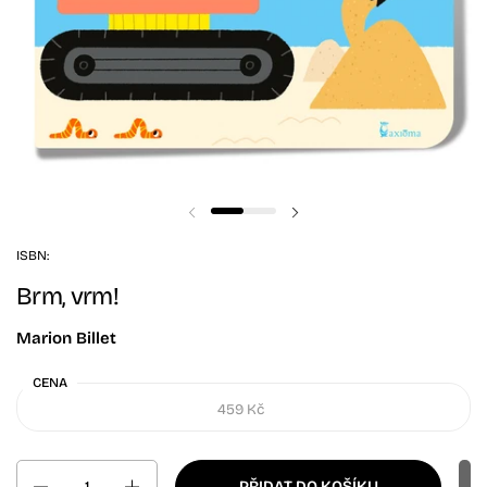
Předchozí snímek
Další snímek
ISBN:
Brm, vrm!
Marion Billet
CENA
459 Kč
Množství
PŘIDAT DO KOŠÍKU