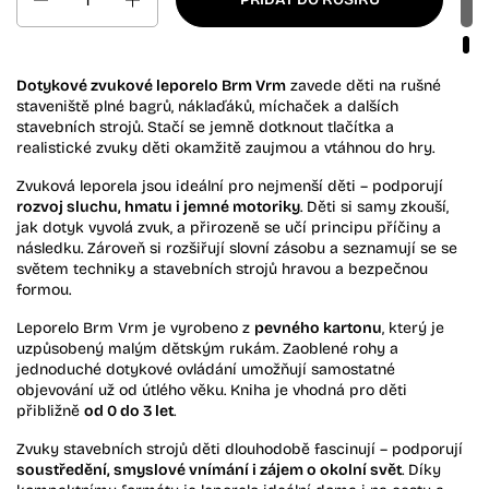
Dotykové zvukové leporelo Brm Vrm
zavede děti na rušné
staveniště plné bagrů, náklaďáků, míchaček a dalších
stavebních strojů. Stačí se jemně dotknout tlačítka a
realistické zvuky děti okamžitě zaujmou a vtáhnou do hry.
Zvuková leporela jsou ideální pro nejmenší děti – podporují
rozvoj sluchu, hmatu i jemné motoriky
. Děti si samy zkouší,
jak dotyk vyvolá zvuk, a přirozeně se učí principu příčiny a
následku. Zároveň si rozšiřují slovní zásobu a seznamují se se
světem techniky a stavebních strojů hravou a bezpečnou
formou.
Leporelo Brm Vrm je vyrobeno z
pevného kartonu
, který je
uzpůsobený malým dětským rukám. Zaoblené rohy a
jednoduché dotykové ovládání umožňují samostatné
objevování už od útlého věku. Kniha je vhodná pro děti
přibližně
od 0 do 3 let
.
Zvuky stavebních strojů děti dlouhodobě fascinují – podporují
soustředění, smyslové vnímání i zájem o okolní svět
. Díky