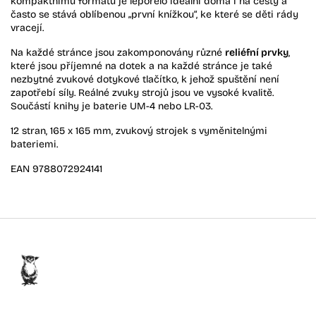
kompaktnímu formátu je leporelo ideální doma i na cesty a
často se stává oblíbenou „první knížkou“, ke které se děti rády
vracejí.
Na každé stránce jsou zakomponovány různé
reliéfní prvky
,
které jsou příjemné na dotek a na každé stránce je také
nezbytné zvukové dotykové tlačítko, k jehož spuštění není
zapotřebí síly. Reálné zvuky strojů jsou ve vysoké kvalitě.
Součástí knihy je baterie UM-4 nebo LR-03.
12 stran, 165 x 165 mm, zvukový strojek s vyměnitelnými
bateriemi.
EAN 9788072924141