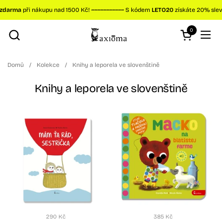
Přeskočit na obsah
zdarma
při nákupu nad 1500 Kč!
~~~~~~~~~~~
S kódem
LETO20
získáte 20% slevu
0
Otevřít koší
Otev
Domů
/
Kolekce
/
Knihy a leporela ve slovenštině
Knihy a leporela ve slovenštině
290 Kč
385 Kč