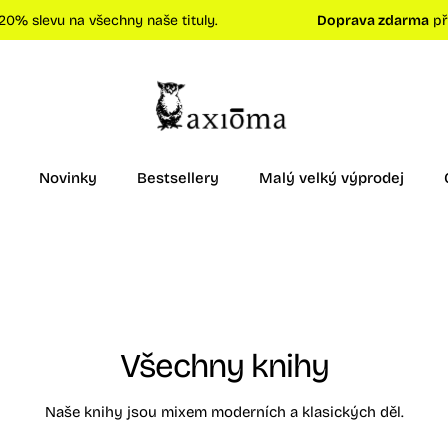
levu na všechny naše tituly.
Doprava zdarma
při ná
Novinky
Bestsellery
Malý velký výprodej
Všechny knihy
Naše knihy jsou mixem moderních a klasických děl.