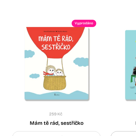
Vyprodáno
259 Kč
Mám tě rád, sestřičko