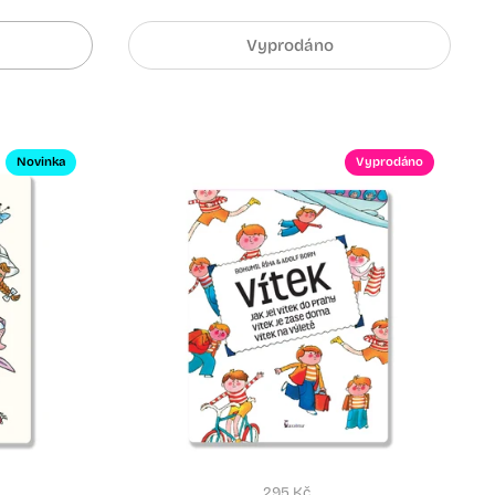
Vyprodáno
Novinka
Vyprodáno
295 Kč