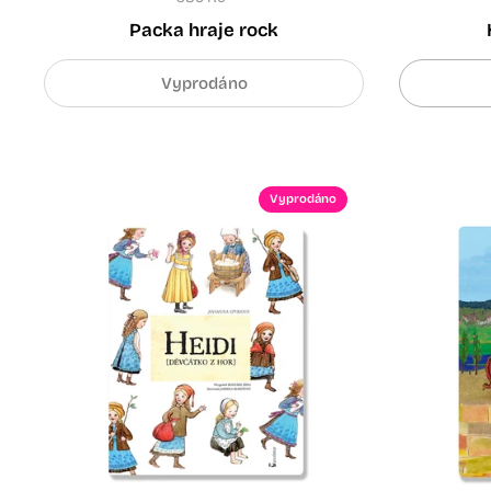
Packa hraje rock
Vyprodáno
Vyprodáno