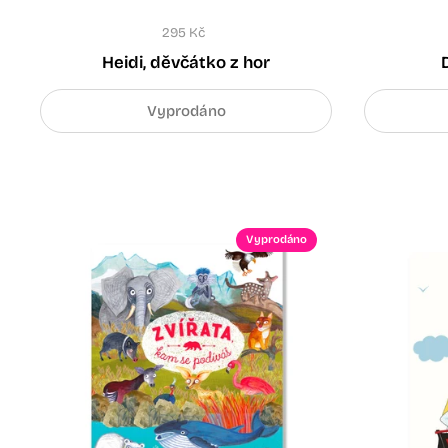
295 Kč
Heidi, děvčátko z hor
Vyprodáno
Vyprodáno