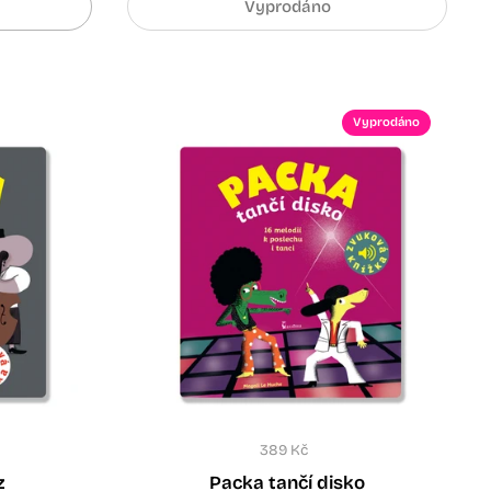
Vyprodáno
Vyprodáno
389 Kč
z
Packa tančí disko