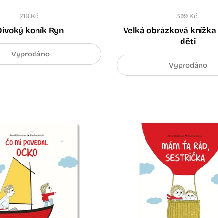
219 Kč
399 Kč
Divoký koník Ryn
Velká obrázková knížka
děti
Vyprodáno
Vyprodáno