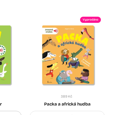
Vyprodáno
389 Kč
r
Packa a africká hudba