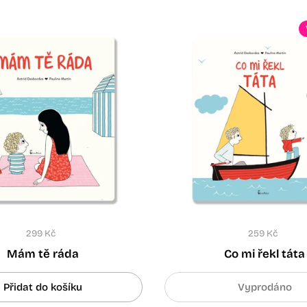
299 Kč
259 Kč
Mám tě ráda
Co mi řekl táta
Přidat do košíku
Vyprodáno