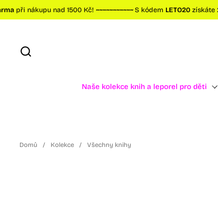
Přeskočit na obsah
při nákupu nad 1500 Kč!
~~~~~~~~~~~
S kódem
LETO20
získáte 20% s
Naše kolekce knih a leporel pro děti
Domů
/
Kolekce
/
Všechny knihy