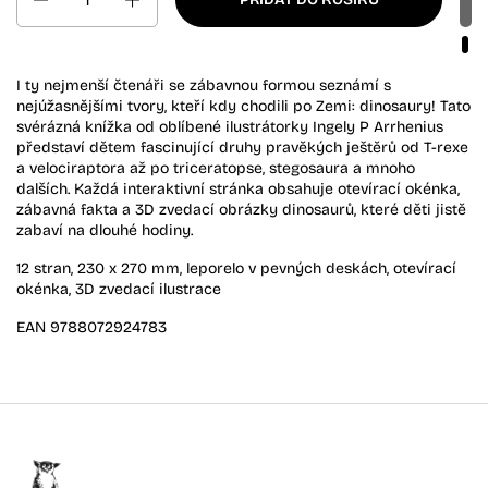
I ty nejmenší čtenáři se zábavnou formou seznámí s
nejúžasnějšími tvory, kteří kdy chodili po Zemi: dinosaury! Tato
svérázná knížka od oblíbené ilustrátorky Ingely P Arrhenius
představí dětem fascinující druhy pravěkých ještěrů od T-rexe
a velociraptora až po triceratopse, stegosaura a mnoho
dalších. Každá interaktivní stránka obsahuje otevírací okénka,
zábavná fakta a 3D zvedací obrázky dinosaurů, které děti jistě
zabaví na dlouhé hodiny.
12 stran, 230 x 270 mm, leporelo v pevných deskách, otevírací
okénka, 3D zvedací ilustrace
EAN 9788072924783