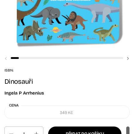
Předchozí snímek
Da
ISBN:
Dinosauři
Ingela P Arrhenius
CENA
349 Kč
Množství
PŘIDAT DO KOŠÍKU