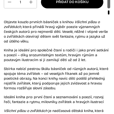
PŘIDAT DO KOŠÍKU
Objevte kouzlo prvních básniček s knihou
Všichni píšou o
zvířátkách
, která přináší hravý výběr poezie významných
českých autorů pro nejmenší děti. Veselé, něžné i vtipné verše
o zvířátkách otevírají dětem svět fantazie, rytmu a jazyka už
od útlého věku.
Kniha je ideální pro společné čtení s rodiči i jako první setkání
s poezií – díky srozumitelným textům, hravým rýmům a
poutavým ilustracím si ji zamilují děti už od 2 let.
Sbírka nabízí pestrou škálu básniček od různých autorů, které
spojuje téma zvířátek – od veselých říkanek až po jemně
poetické obrazy. Na konci knihy navíc děti potěší přehledný
rejstřík zvířátek, který podporuje jejich zvídavost a hravou
formou rozšiřuje slovní zásobu.
Ideální kniha pro: první čtení a seznamování s poezií, rozvoj
řeči, fantazie a rytmu, milovníky zvířátek a hravých ilustrací
Všichni píšou o zvířátkách
je nadčasová dětská kniha, která