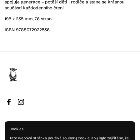
spojuje generace – potěší děti i rodiče a stane se krásnou
součástí každodenního čtení.
195 x 235 mm, 76 stran
ISBN 9788072922536
Facebook
Instagram
Doprava a platba
Cookies
Reklamace a vrácení zboží
Obchodní podmínky
Tato webová stránka používá soubory cookie, aby bylo zajištěno, že