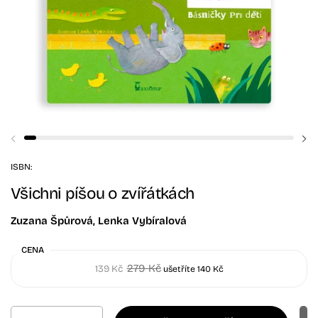
Předchozí snímek
Da
ISBN:
Všichni píšou o zvířátkách
Zuzana Špůrová, Lenka Vybíralová
CENA
279 Kč
139 Kč
ušetříte 140 Kč
Množství