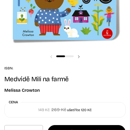
Předchozí snímek
Další snímek
ISBN:
Medvídě Mili na farmě
Melissa Crowton
CENA
269 Kč
149 Kč
ušetříte 120 Kč
Množství