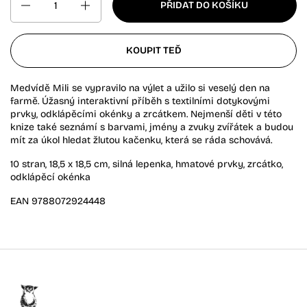
PŘIDAT DO KOŠÍKU
KOUPIT TEĎ
Medvídě Mili se vypravilo na výlet a užilo si veselý den na
farmě. Úžasný interaktivní příběh s textilními dotykovými
prvky, odklápěcími okénky a zrcátkem. Nejmenší děti v této
knize také seznámí s barvami, jmény a zvuky zvířátek a budou
mít za úkol hledat žlutou kačenku, která se ráda schovává.
10 stran, 18,5 x 18,5 cm, silná lepenka, hmatové prvky, zrcátko,
odklápěcí okénka
EAN 9788072924448